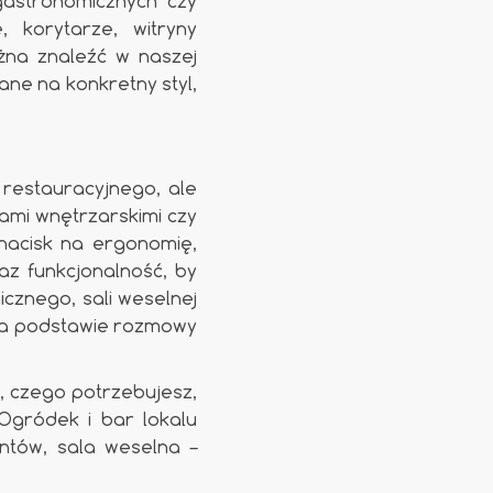
gastronomicznych czy
 korytarze, witryny
ożna znaleźć w naszej
ane na konkretny styl,
restauracyjnego, ale
jami wnętrzarskimi czy
nacisk na ergonomię,
z funkcjonalność, by
cznego, sali weselnej
na podstawie rozmowy
, czego potrzebujesz,
Ogródek i bar lokalu
ntów, sala weselna –