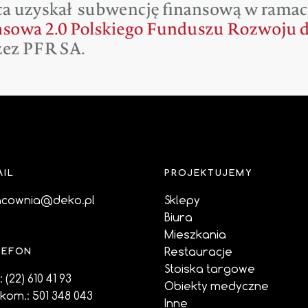
AIL
PROJEKTUJEMY
acownia@deko.pl
Sklepy
Biura
Mieszkania
Restauracje
LEFON
Stoiska targowe
.:
(22) 610 41 93
Obiekty medyczne
.kom.:
501 348 043
Inne