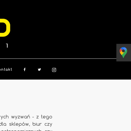
ontakt
wych wyzwań - z tego
la sklepów, biur czy