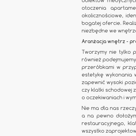
obiektów medycznych
otoczenia apartame
okolicznościowe, ide
bogatej ofercie. Real
niezbędne we wnętrz
Aranżacja wnętrz - pr
Tworzymy nie tylko 
również podejmujemy s
przeróbkami w przyp
estetykę wykonania 
zapewnić wysoki pozi
czy klatki schodowe
o oczekiwaniach i wym
Nie ma dla nas rzecz
a na pewno dołożymy
restauracyjnego, kl
wszystko zaprojektow