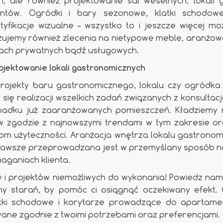
, ale również projektowanie sal weselnych, lokali 
ntów. Ogródki i bary sezonowe, klatki schodowe,
ntyfikacje wizualne – wszystko to i jeszcze więcej m
izujemy również zlecenia na nietypowe meble, aranżow
ach prywatnych bądź usługowych.
ojektowanie lokali gastronomicznych
projekty baru gastronomicznego, lokalu czy ogródka 
ię realizacji wszelkich zadań związanych z konsultac
adku już zaaranżowanych pomieszczeń. Kładziemy 
w zgodzie z najnowszymi trendami w tym zakresie ora
om użyteczności. Aranżacja wnętrza lokalu gastronomi
j zawsze przeprowadzana jest w przemyślany sposób 
aganiach klienta.
y i projektów niemożliwych do wykonania! Powiedz nam
 starań, by pomóc ci osiągnąć oczekiwany efekt. 
atki schodowe i korytarze prowadzące do apartame
ane zgodnie z twoimi potrzebami oraz preferencjami.