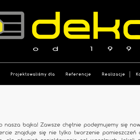
a
Projektowaliśmy dla
Referencje
Realizacje
K
to nasza bajka! Zawsze chętnie podejmujemy się no
rcie znajduje się nie tylko tworzenie pomieszczeń d